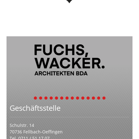
1
2
3
4
5
6
7
8
9
10
11
12
13
14
Geschäftsstelle
Schulstr. 14
70736 Fellbach-Oeffingen
Tel. 0711 / 51 17 07