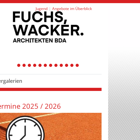
Jugend
Angebote im Überblick
1
2
3
4
5
6
7
8
9
10
11
12
ergalerien
ermine 2025 / 2026