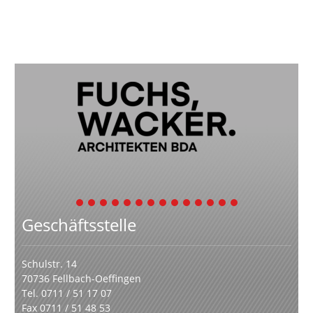
1
2
3
4
5
6
7
8
9
10
11
12
13
14
Geschäftsstelle
Schulstr. 14
70736 Fellbach-Oeffingen
Tel. 0711 / 51 17 07
Fax 0711 / 51 48 53