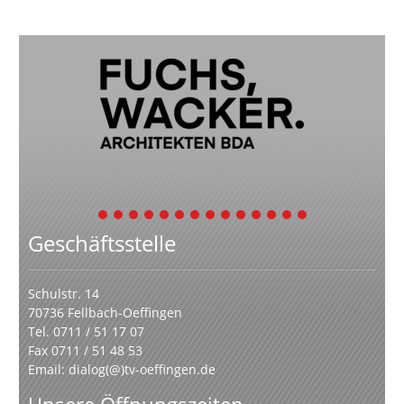
1
2
3
4
5
6
7
8
9
10
11
12
13
14
Geschäftsstelle
Schulstr. 14
70736 Fellbach-Oeffingen
Tel. 0711 / 51 17 07
Fax 0711 / 51 48 53
Email:
dialog(@)tv-oeffingen.de