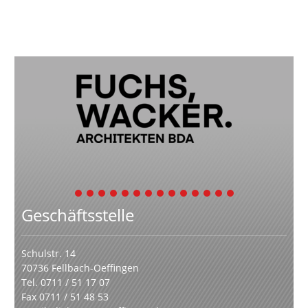
1
2
3
4
5
6
7
8
9
10
11
12
13
14
Geschäftsstelle
Schulstr. 14
70736 Fellbach-Oeffingen
Tel. 0711 / 51 17 07
Fax 0711 / 51 48 53